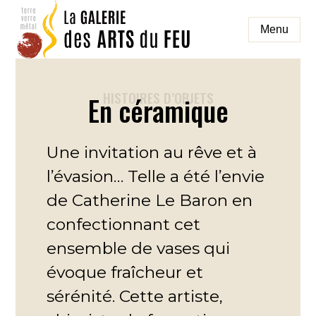
Aller
au
Menu
contenu
galeriedesartsdufeu
HISTOIRES D’OBJETS
En céramique
Une invitation au rêve et à
l’évasion… Telle a été l’envie
de Catherine Le Baron en
confectionnant cet
ensemble de vases qui
évoque fraîcheur et
sérénité. Cette artiste,