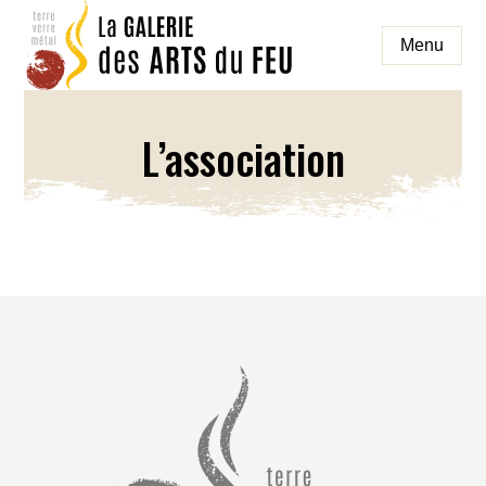
Aller
au
Menu
contenu
galeriedesartsdufeu
L’association