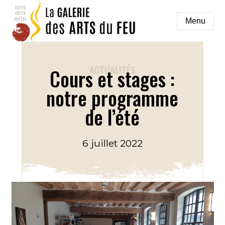
Aller
au
Menu
contenu
galeriedesartsdufeu
ACTUALITÉS
Cours et stages :
notre programme
de l’été
6 juillet 2022